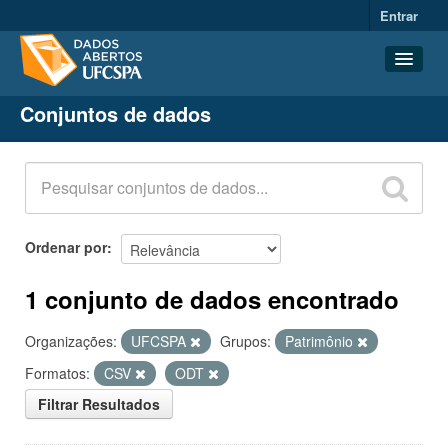
Entrar
Conjuntos de dados
Conjuntos de dados
Organizações
Grupos
Sobre
Ordenar por
1 conjunto de dados encontrado
Organizações:
UFCSPA
Grupos:
Patrimônio
Formatos:
CSV
ODT
Filtrar Resultados