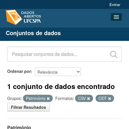
Entrar
Conjuntos de dados
Conjuntos de dados
Organizações
Grupos
Sobre
Ordenar por
1 conjunto de dados encontrado
Grupos:
Patrimônio
Formatos:
CSV
ODT
Filtrar Resultados
Patrimônio