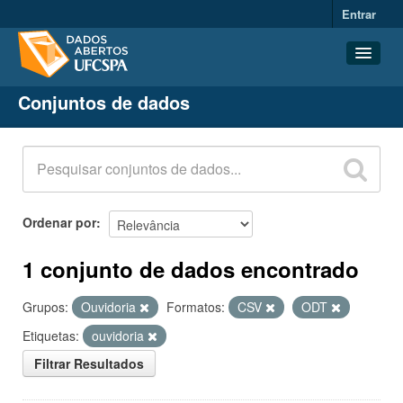
Entrar
Conjuntos de dados
Conjuntos de dados
Organizações
Grupos
Sobre
Ordenar por
1 conjunto de dados encontrado
Grupos:
Ouvidoria
Formatos:
CSV
ODT
Etiquetas:
ouvidoria
Filtrar Resultados