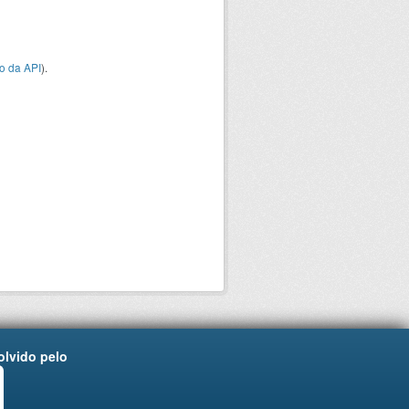
o da API
).
lvido pelo