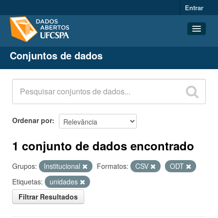
Entrar
Conjuntos de dados
Conjuntos de dados
Organizações
Grupos
Sobre
Ordenar por
1 conjunto de dados encontrado
Grupos:
Institucional
Formatos:
CSV
ODT
Etiquetas:
unidades
Filtrar Resultados