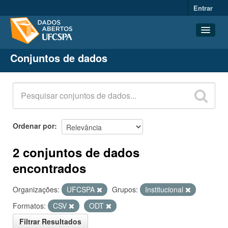
Entrar
Conjuntos de dados
Conjuntos de dados
Organizações
Grupos
Sobre
Ordenar por
2 conjuntos de dados
encontrados
Organizações:
UFCSPA
Grupos:
Institucional
Formatos:
CSV
ODT
Filtrar Resultados