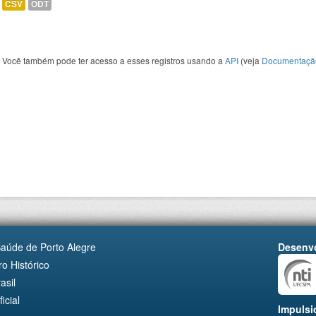
CSV
ODT
Você também pode ter acesso a esses registros usando a
API
(veja
Documentaçã
Saúde de Porto Alegre
Desenvo
o Histórico
asil
cial
Impulsi