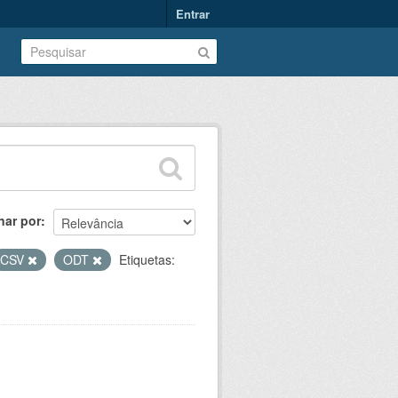
Entrar
nar por
CSV
ODT
Etiquetas: