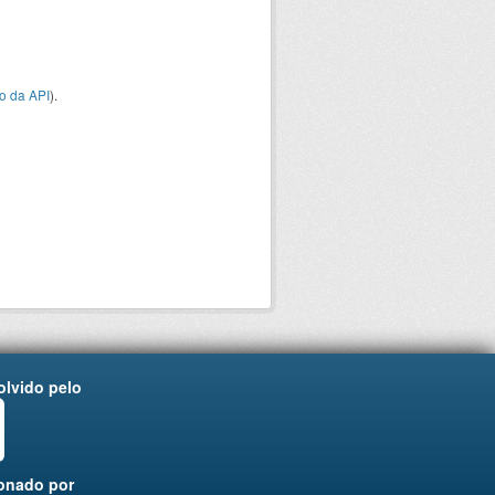
o da API
).
lvido pelo
onado por