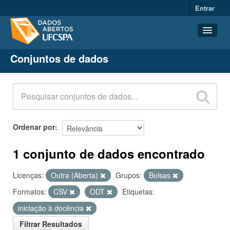
Entrar
Conjuntos de dados
Conjuntos de dados
Organizações
Grupos
Sobre
Ordenar por
1 conjunto de dados encontrado
Licenças:
Outra (Aberta)
Grupos:
Bolsas
Formatos:
CSV
ODT
Etiquetas:
iniciação à docência
Filtrar Resultados