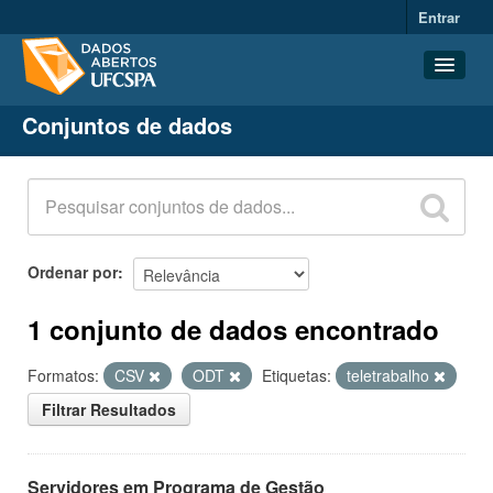
Entrar
Conjuntos de dados
Conjuntos de dados
Organizações
Grupos
Sobre
Ordenar por
1 conjunto de dados encontrado
Formatos:
CSV
ODT
Etiquetas:
teletrabalho
Filtrar Resultados
Servidores em Programa de Gestão