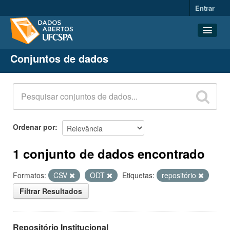
Entrar
Conjuntos de dados
Conjuntos de dados
Organizações
Grupos
Sobre
Ordenar por
1 conjunto de dados encontrado
Formatos:
CSV
ODT
Etiquetas:
repositório
Filtrar Resultados
Repositório Institucional