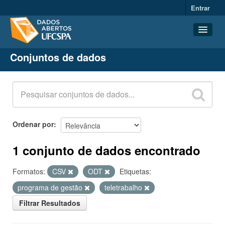
Entrar
Conjuntos de dados
Conjuntos de dados
Organizações
Grupos
Sobre
Ordenar por
1 conjunto de dados encontrado
Formatos:
CSV
ODT
Etiquetas:
programa de gestão
teletrabalho
Filtrar Resultados