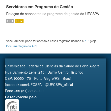
Servidores em Programa de Gestão
Relação de servidores no programa de gestão da UFCSPA.
ODT
CSV
Você também pode ter acesso a esses registros usando a
API
(veja
Documentação da API
).
Universidade Federal de Ciências da Saúde de Porto Alegre
Rua Sarmento Leite, 245 - Bairro Centro Histórico
CEP: 90050-170 - Porto Alegre/RS - Brasil
facebook.com/UFCSPA - @UFCSPA_oficial
Fone +55 (51) 3303-9000
Desenvolvido pelo