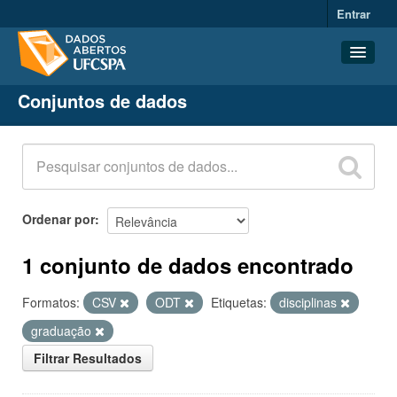
Entrar
Conjuntos de dados
Conjuntos de dados
Organizações
Grupos
Sobre
Ordenar por
1 conjunto de dados encontrado
Formatos:
CSV
ODT
Etiquetas:
disciplinas
graduação
Filtrar Resultados