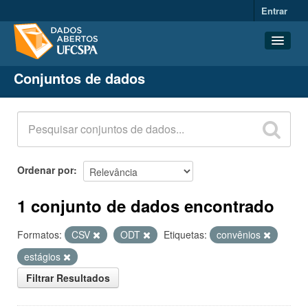
Entrar
Conjuntos de dados
Conjuntos de dados
Organizações
Grupos
Sobre
Ordenar por
1 conjunto de dados encontrado
Formatos:
CSV
ODT
Etiquetas:
convênios
estágios
Filtrar Resultados