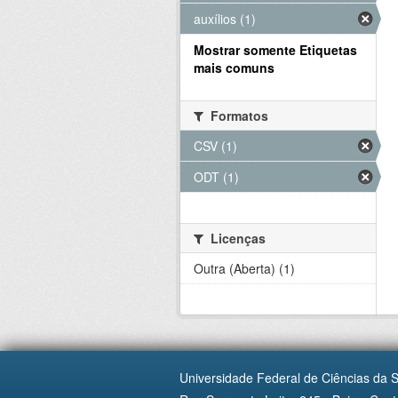
auxílios (1)
Mostrar somente Etiquetas
mais comuns
Formatos
CSV (1)
ODT (1)
Licenças
Outra (Aberta) (1)
Universidade Federal de Ciências da 