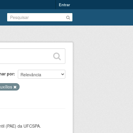
Entrar
nar por
uxílios
ntil (PAE) da UFCSPA.