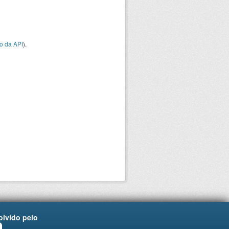
o da API
).
lvido pelo