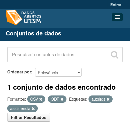
Entrar
Conjuntos de dados
Conjuntos de dados
Organizações
Grupos
Sobre
Ordenar por
1 conjunto de dados encontrado
Formatos:
CSV
ODT
Etiquetas:
auxílios
assistência
Filtrar Resultados