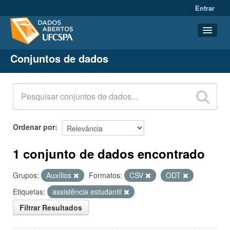
Entrar
Conjuntos de dados
Conjuntos de dados
Organizações
Grupos
Sobre
Ordenar por
1 conjunto de dados encontrado
Grupos:
Auxílios
Formatos:
CSV
ODT
Etiquetas:
assistência estudantil
Filtrar Resultados