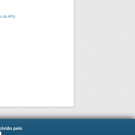
o da API
).
lvido pelo