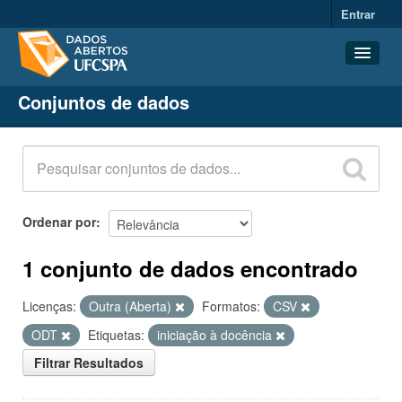
Entrar
Conjuntos de dados
Conjuntos de dados
Organizações
Grupos
Sobre
Ordenar por
1 conjunto de dados encontrado
Licenças:
Outra (Aberta)
Formatos:
CSV
ODT
Etiquetas:
iniciação à docência
Filtrar Resultados