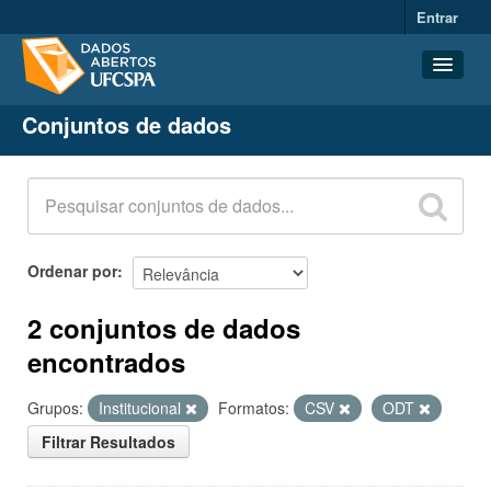
Entrar
Conjuntos de dados
Conjuntos de dados
Organizações
Grupos
Sobre
Ordenar por
2 conjuntos de dados
encontrados
Grupos:
Institucional
Formatos:
CSV
ODT
Filtrar Resultados