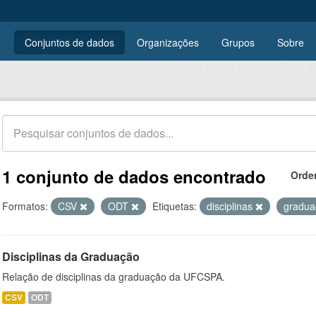
Conjuntos de dados
Organizações
Grupos
Sobre
1 conjunto de dados encontrado
Orde
Formatos:
CSV
ODT
Etiquetas:
disciplinas
gradu
Disciplinas da Graduação
Relação de disciplinas da graduação da UFCSPA.
CSV
ODT