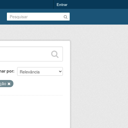
Entrar
nar por
ação