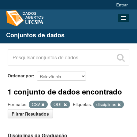
Entrar
Conjuntos de dados
Conjuntos de dados
Organizações
Grupos
Sobre
Ordenar por
1 conjunto de dados encontrado
Formatos:
CSV
ODT
Etiquetas:
disciplinas
Filtrar Resultados
Disciplinas da Graduação