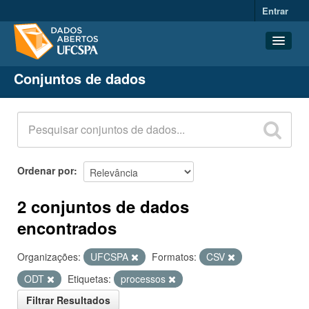
Entrar
Conjuntos de dados
Conjuntos de dados
Organizações
Grupos
Sobre
Ordenar por
2 conjuntos de dados
encontrados
Organizações:
UFCSPA
Formatos:
CSV
ODT
Etiquetas:
processos
Filtrar Resultados