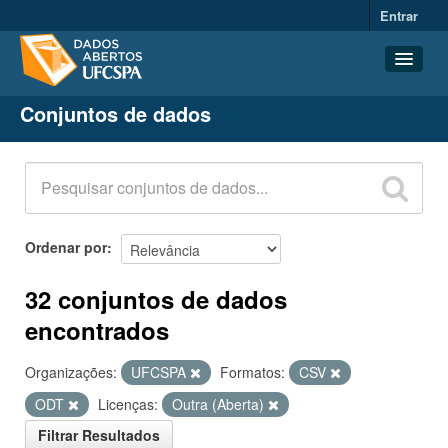
Entrar
Conjuntos de dados
Conjuntos de dados
Organizações
Grupos
Sobre
Ordenar por
32 conjuntos de dados
encontrados
Organizações:
UFCSPA
Formatos:
CSV
ODT
Licenças:
Outra (Aberta)
Filtrar Resultados