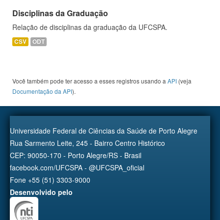
Disciplinas da Graduação
Relação de disciplinas da graduação da UFCSPA.
CSV
ODT
Você também pode ter acesso a esses registros usando a
API
(veja
Documentação da API
).
Universidade Federal de Ciências da Saúde de Porto Alegre
Rua Sarmento Leite, 245 - Bairro Centro Histórico
CEP: 90050-170 - Porto Alegre/RS - Brasil
facebook.com/UFCSPA - @UFCSPA_oficial
Fone +55 (51) 3303-9000
Desenvolvido pelo