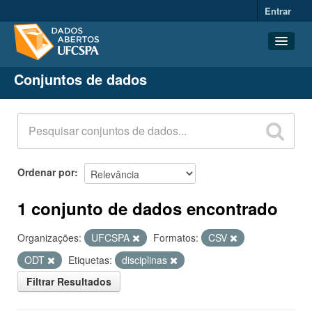
Entrar
Conjuntos de dados
Conjuntos de dados
Organizações
Grupos
Sobre
Ordenar por
1 conjunto de dados encontrado
Organizações:
UFCSPA
Formatos:
CSV
ODT
Etiquetas:
disciplinas
Filtrar Resultados