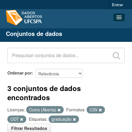
Entrar
Conjuntos de dados
Conjuntos de dados
Organizações
Grupos
Sobre
Ordenar por
3 conjuntos de dados
encontrados
Licenças:
Outra (Aberta)
Formatos:
CSV
ODT
Etiquetas:
graduação
Filtrar Resultados