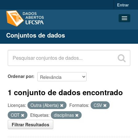
Entrar
Conjuntos de dados
Conjuntos de dados
Organizações
Grupos
Sobre
Ordenar por
1 conjunto de dados encontrado
Licenças:
Outra (Aberta)
Formatos:
CSV
ODT
Etiquetas:
disciplinas
Filtrar Resultados