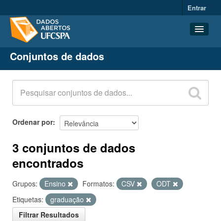
Entrar
Conjuntos de dados
Conjuntos de dados
Organizações
Grupos
Sobre
Ordenar por
3 conjuntos de dados
encontrados
Grupos:
Ensino
Formatos:
CSV
ODT
Etiquetas:
graduação
Filtrar Resultados