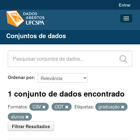
Entrar
Conjuntos de dados
Conjuntos de dados
Organizações
Grupos
Sobre
Ordenar por
1 conjunto de dados encontrado
Formatos:
CSV
ODT
Etiquetas:
graduação
alunos
Filtrar Resultados