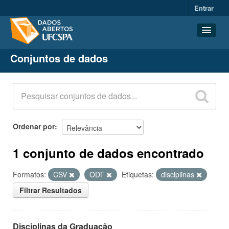
Entrar
Conjuntos de dados
Conjuntos de dados
Organizações
Grupos
Sobre
Ordenar por
1 conjunto de dados encontrado
Formatos:
CSV
ODT
Etiquetas:
disciplinas
Filtrar Resultados
Disciplinas da Graduação