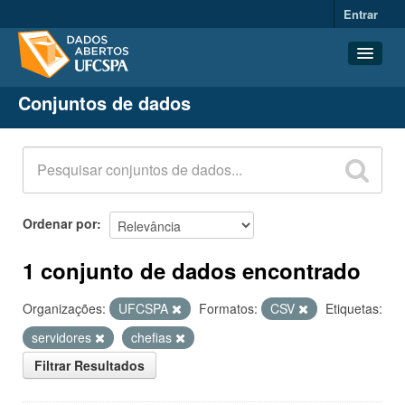
Entrar
Conjuntos de dados
Conjuntos de dados
Organizações
Grupos
Sobre
Ordenar por
1 conjunto de dados encontrado
Organizações:
UFCSPA
Formatos:
CSV
Etiquetas:
servidores
chefias
Filtrar Resultados