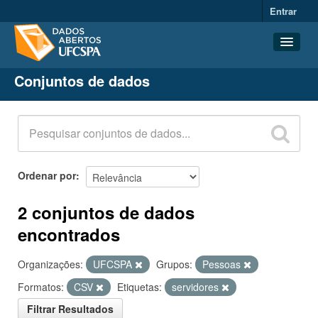
Entrar
Conjuntos de dados
Conjuntos de dados
Organizações
Grupos
Sobre
Ordenar por
2 conjuntos de dados
encontrados
Organizações:
UFCSPA
Grupos:
Pessoas
Formatos:
CSV
Etiquetas:
servidores
Filtrar Resultados