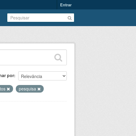
Entrar
nar por
etos
pesquisa