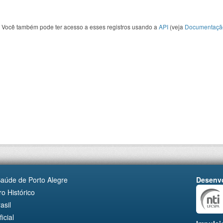
Você também pode ter acesso a esses registros usando a
API
(veja
Documentaçã
Saúde de Porto Alegre
Desenvo
o Histórico
asil
cial