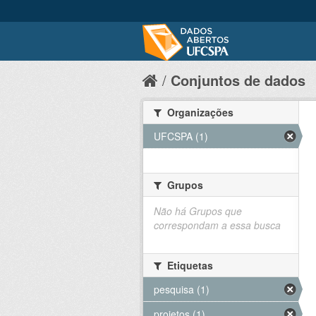
Conjuntos de dados
Organizações
UFCSPA (1)
Grupos
Não há Grupos que
correspondam a essa busca
Etiquetas
pesquisa (1)
projetos (1)