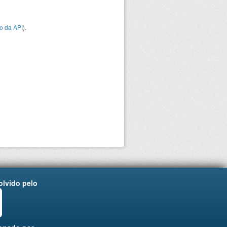
o da API
).
lvido pelo