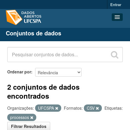
Entrar
Conjuntos de dados
Conjuntos de dados
Organizações
Grupos
Sobre
Ordenar por
2 conjuntos de dados
encontrados
Organizações:
UFCSPA
Formatos:
CSV
Etiquetas:
processos
Filtrar Resultados