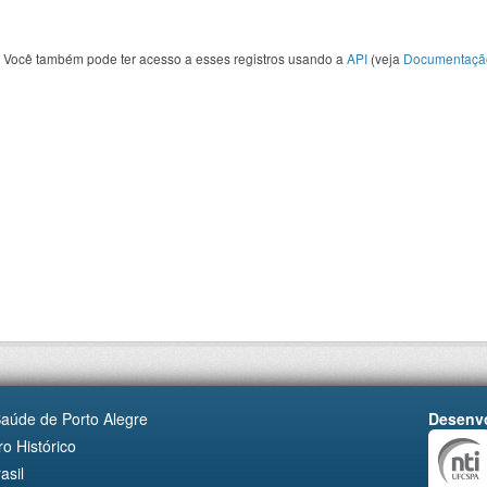
Você também pode ter acesso a esses registros usando a
API
(veja
Documentaçã
Saúde de Porto Alegre
Desenvo
o Histórico
asil