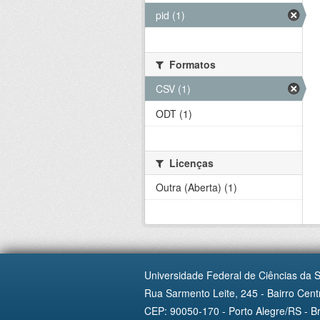
pid (1)
Formatos
CSV (1)
ODT (1)
Licenças
Outra (Aberta) (1)
Universidade Federal de Ciências da 
Rua Sarmento Leite, 245 - Bairro Centr
CEP: 90050-170 - Porto Alegre/RS - Br