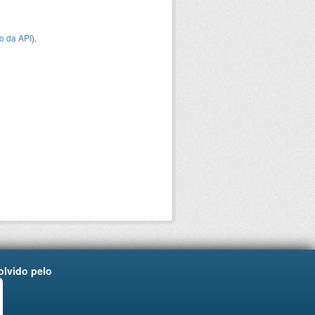
o da API
).
lvido pelo