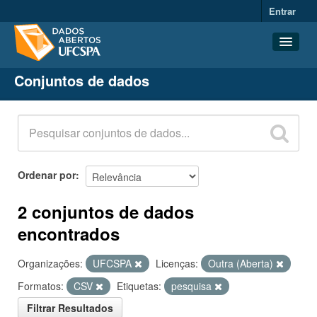
Entrar
Conjuntos de dados
Conjuntos de dados
Organizações
Grupos
Sobre
Ordenar por
2 conjuntos de dados
encontrados
Organizações:
UFCSPA
Licenças:
Outra (Aberta)
Formatos:
CSV
Etiquetas:
pesquisa
Filtrar Resultados