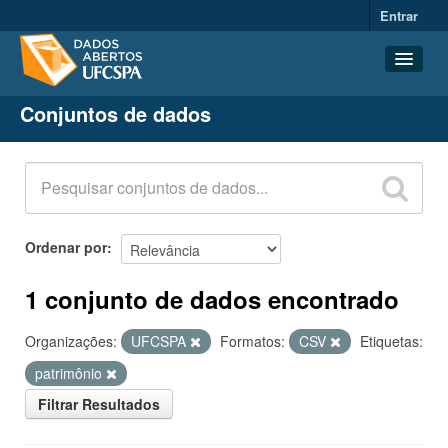
Entrar
Conjuntos de dados
Conjuntos de dados
Organizações
Grupos
Sobre
Ordenar por
1 conjunto de dados encontrado
Organizações:
UFCSPA
Formatos:
CSV
Etiquetas:
patrimônio
Filtrar Resultados