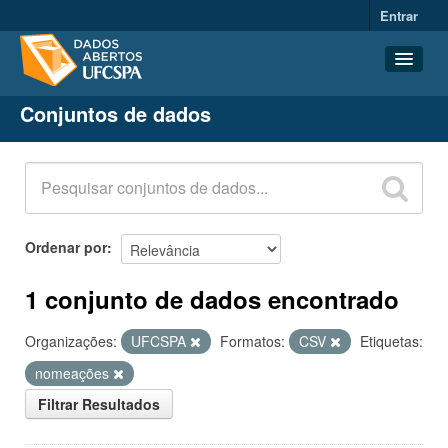
Entrar
Conjuntos de dados
Conjuntos de dados
Organizações
Grupos
Sobre
Ordenar por
1 conjunto de dados encontrado
Organizações:
UFCSPA
Formatos:
CSV
Etiquetas:
nomeações
Filtrar Resultados