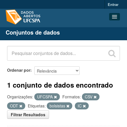
Entrar
Conjuntos de dados
Conjuntos de dados
Organizações
Grupos
Sobre
Ordenar por
1 conjunto de dados encontrado
Organizações:
UFCSPA
Formatos:
CSV
ODT
Etiquetas:
bolsistas
IC
Filtrar Resultados