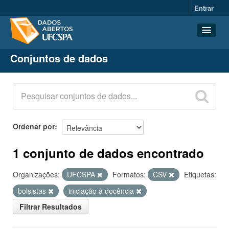
Entrar
Conjuntos de dados
Conjuntos de dados
Organizações
Grupos
Sobre
Ordenar por
1 conjunto de dados encontrado
Organizações:
UFCSPA
Formatos:
CSV
Etiquetas:
bolsistas
iniciação à docência
Filtrar Resultados