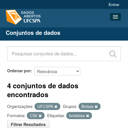
Entrar
Conjuntos de dados
Conjuntos de dados
Organizações
Grupos
Sobre
Ordenar por
4 conjuntos de dados
encontrados
Organizações:
UFCSPA
Grupos:
Bolsas
Formatos:
CSV
Etiquetas:
bolsistas
Filtrar Resultados