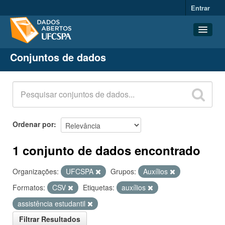
Entrar
Conjuntos de dados
Conjuntos de dados
Organizações
Grupos
Sobre
Ordenar por
1 conjunto de dados encontrado
Organizações:
UFCSPA
Grupos:
Auxílios
Formatos:
CSV
Etiquetas:
auxílios
assistência estudantil
Filtrar Resultados