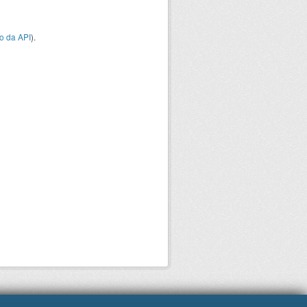
o da API
).