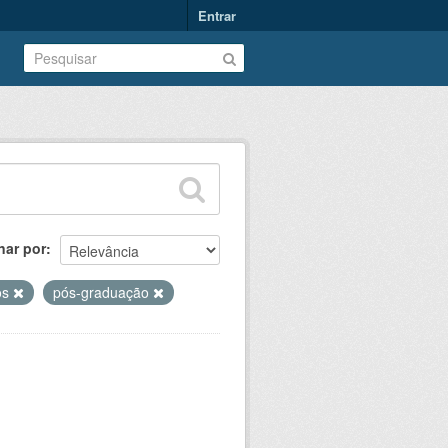
Entrar
nar por
os
pós-graduação