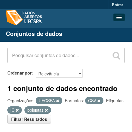
Entrar
Conjuntos de dados
Conjuntos de dados
Organizações
Grupos
Sobre
Ordenar por
1 conjunto de dados encontrado
Organizações:
UFCSPA
Formatos:
CSV
Etiquetas:
IC
bolsistas
Filtrar Resultados