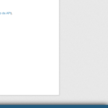
o da API
).