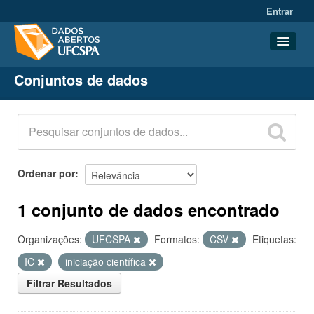
Entrar
Conjuntos de dados
Conjuntos de dados
Organizações
Grupos
Sobre
Ordenar por
1 conjunto de dados encontrado
Organizações:
UFCSPA
Formatos:
CSV
Etiquetas:
IC
iniciação científica
Filtrar Resultados