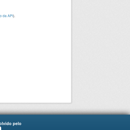
o da API
).
lvido pelo