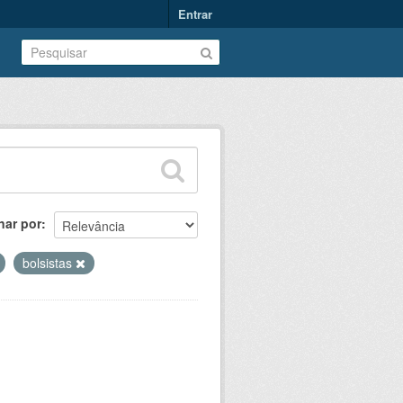
Entrar
nar por
bolsistas