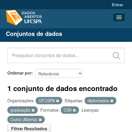
Entrar
Conjuntos de dados
Conjuntos de dados
Organizações
Grupos
Sobre
Ordenar por
1 conjunto de dados encontrado
Organizações:
UFCSPA
Etiquetas:
diplomados
graduação
Formatos:
CSV
Licenças:
Outra (Aberta)
Filtrar Resultados