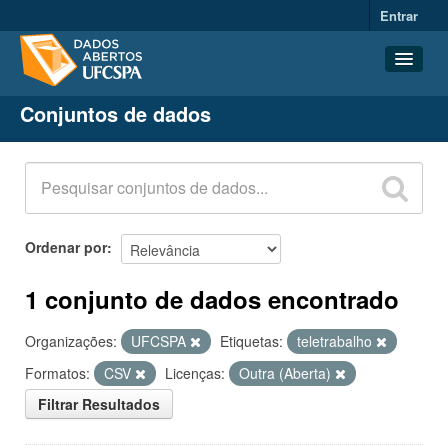
Entrar
Conjuntos de dados
Conjuntos de dados
Organizações
Grupos
Sobre
Ordenar por
1 conjunto de dados encontrado
Organizações:
UFCSPA
Etiquetas:
teletrabalho
Formatos:
CSV
Licenças:
Outra (Aberta)
Filtrar Resultados