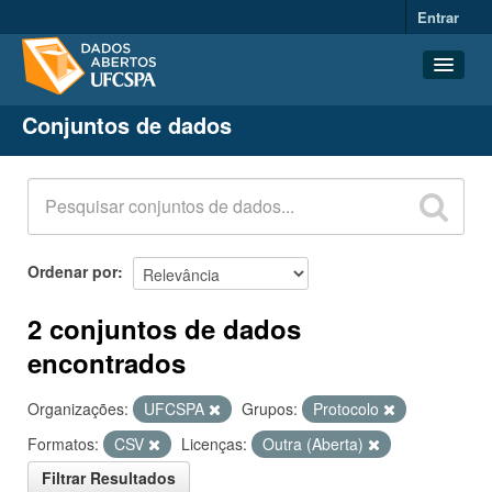
Entrar
Conjuntos de dados
Conjuntos de dados
Organizações
Grupos
Sobre
Ordenar por
2 conjuntos de dados
encontrados
Organizações:
UFCSPA
Grupos:
Protocolo
Formatos:
CSV
Licenças:
Outra (Aberta)
Filtrar Resultados