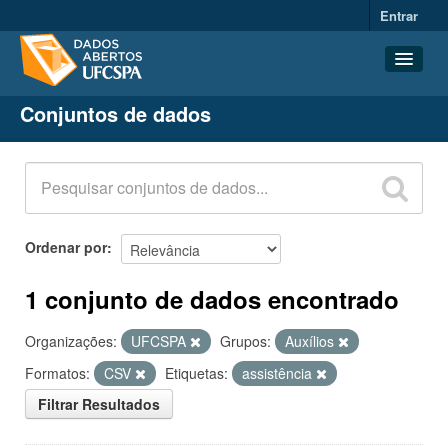
Entrar
Conjuntos de dados
Conjuntos de dados
Organizações
Grupos
Sobre
Ordenar por
1 conjunto de dados encontrado
Organizações:
UFCSPA
Grupos:
Auxílios
Formatos:
CSV
Etiquetas:
assistência
Filtrar Resultados